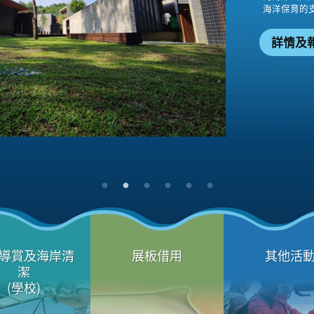
海洋保育的
詳情及
導賞及海岸清
展板借用
其他活
潔
(學校)