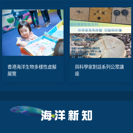
香港海洋生物多樣性虛擬
與科學家對話系列公眾講
展覽
座